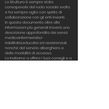
La Struttura è sempre stata
consapevole del ruolo sociale svolto
e ha sempre agito con spirito di
collaborazione con gli enti invianti.
In questo documento oltre alle
informazioni più generali troverà una
descrizione approfondita dei servizi
medicoinfermieristici-
riabilitativi,educativi ed assistenziali,
nonché del servizio alberghiero e
delle modalità di accesso.
La invitiamo a offrirci i Suoi consigli e a
presentare eventuali reclami che ci
impegniamo fin da ora ad
ascoltare e soddisfare.
In sintesi, l’obiettivo che si pone
questo documento è quello di
coinvolgere direttamente il
cittadino e cioè “conoscere“ per poter
scegliere e verificare.