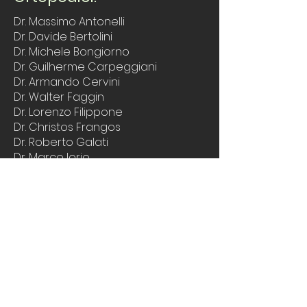
Dr. Massimo Antonelli
Dr. Davide Bertolini
Dr. Michele Bongiorno
Dr. Guilherme Carpeggiani
Dr. Armando Cervini
Dr. Walter Faggin
Dr. Lorenzo Filippone
Dr. Christos Frangos
Dr. Roberto Galati
Dr. Marco Iorio
Dr. Claudio Khabbazè
Dr. Alex Maron
Dr. Giorgio Massini
Dr. Enrico Milan
Dr. Martino Modena
Dr. Paolo Piovan
Dr. Mariano Piu
Dr. Guido Poli Di Spilimbergo
Dr. Riccardo Sinigaglia