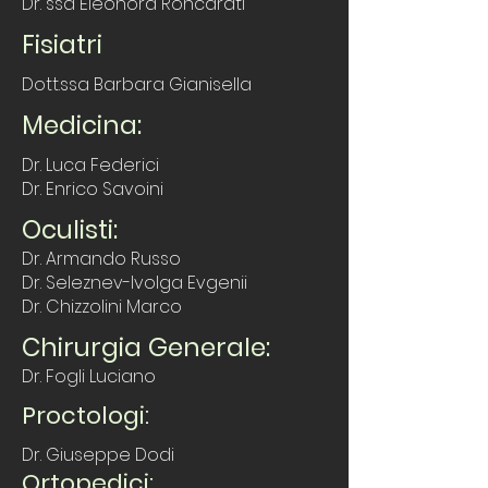
Dr. ssa Eleonora Roncarati
Fisiatri
Dott.ssa Barbara Gianisella
Medicina:
Dr. Luca Federici
Dr. Enrico Savoini
Oculisti:
Dr. Armando Russo
Dr. Seleznev-Ivolga Evgenii
Dr. Chizzolini Marco
Chirurgia Generale:
Dr. Fogli Luciano
Proctologi:
Dr. Giuseppe Dodi
Ortopedici: