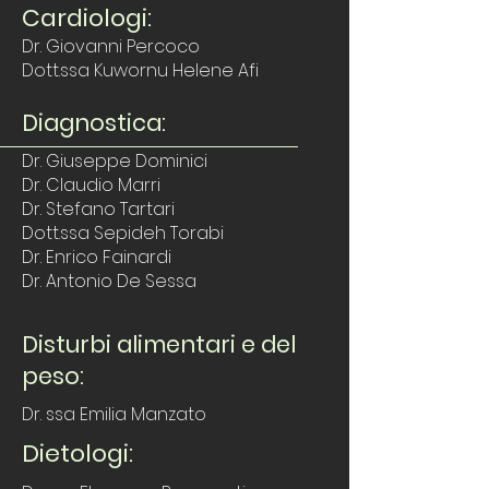
Cardiologi:
Dr. Giovanni Percoco
Dott.ssa Kuwornu Helene Afi
Diagnostica:
Dr. Giuseppe Dominici
Dr. Claudio Marri
Dr. Stefano Tartari
Dott.ssa Sepideh Torabi
Dr. Enrico Fainardi
Dr. Antonio De Sessa
Disturbi alimentari e del
peso:
Dr. ssa Emilia Manzato
Dietologi: